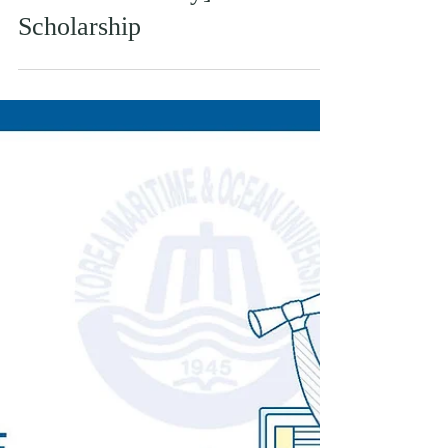
[National Korea Maritime &
Ocean University] GKS
Scholarship