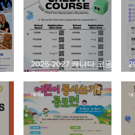
2026-2027 캐나다 고등
2
026
학교 한국어반(Credit
반
Program) 등록 안내
운
7월 15일
7월 