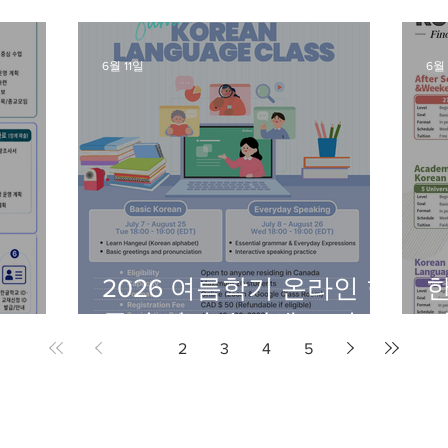
6월 11일
6월
2026 여름학기 온라인 한
한
국어 강좌 수강생 모집
어
1
2
3
4
5