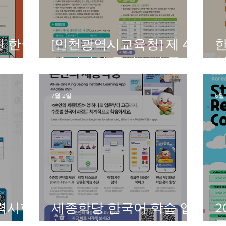
인 한국
[인천광역시교육청] 제 4
회 어린이 동시쓰기 공모
전
7월 2일
6월
능력시험
세종학당 한국어 학습 앱
2
2.0 출시