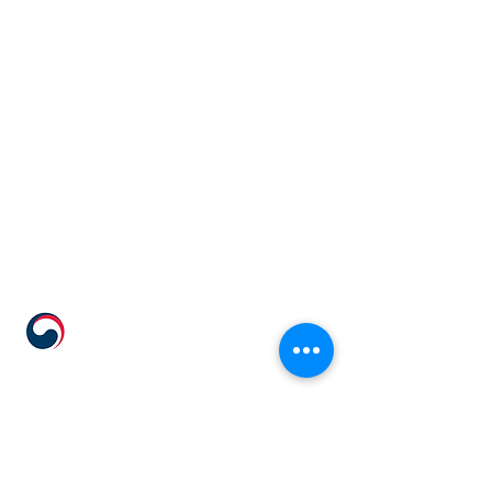
555 Avenue Road , Toronto,
Ontario, Canada M4V 2J7
T.
416-920-3809
/ F.
416-924-7305
E-mail:
kecca@korea.kr