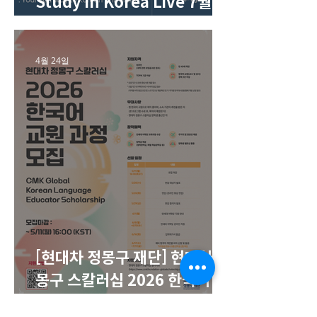
Study in Korea Live 7월 온
라인 세미나(웨비나) 개최
4월 24일
[현대차 정몽구 재단] 현대차 정
몽구 스칼러십 2026 한국어 교
원 모집