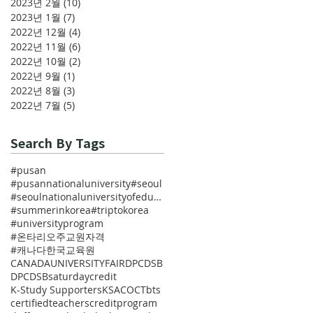
2023년 2월
(10)
게시물 10개
2023년 1월
(7)
게시물 7개
2022년 12월
(4)
게시물 4개
2022년 11월
(6)
게시물 6개
2022년 10월
(2)
게시물 2개
2022년 9월
(1)
게시물 1개
2022년 8월
(3)
게시물 3개
2022년 7월
(5)
게시물 5개
Search By Tags
#pusan
#pusannationaluniversity
#seoul
#seoulnationaluniversityofeducation
#summerinkorea
#triptokorea
#universityprogram
#온타리오주교원자격
#캐나다한국교육원
CANADAUNIVERSITYFAIR
DPCDSB
DPCDSBsaturdaycredit
K-Study Supporters
KSAC
OCT
bts
certifiedteachers
creditprogram