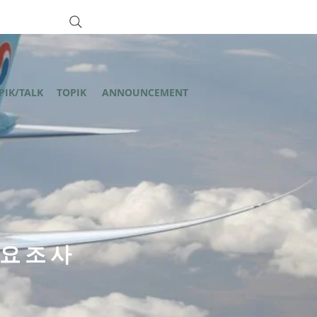
PIK/TALK
TOPIK
ANNOUNCEMENT
수요조사