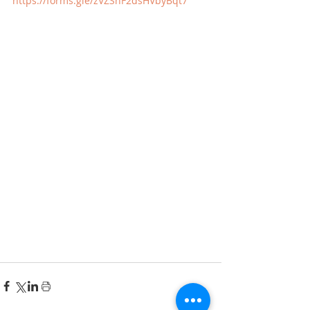
https://forms.gle/zVZShF2dsHVbyBqt7