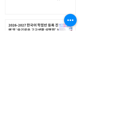
2026-2027 한국어 학점반 등록 진
행 및 ‘슬기로운 고교생활 설명회’ 3
회 개최
공지사항
555 Avenue Road , Toronto,
Ontario, Canada M4V 2J7
T.
416-920-3809
/ F.
416-924-7305
E-mail:
kecca@korea.kr