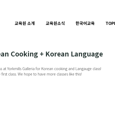
교육원 소개
교육원소식
한국어교육
TOP
rean Cooking + Korean Language
irst class. We hope to have more classes like this!