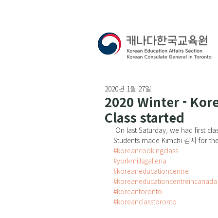
2020년 1월 27일
2020 Winter - Ko
Class started
 On last Saturday, we had first class at Yorkmills Galleria for Korean cooking and Langauge class! 
Students made Kimchi 김치 for the f
#koreancookingclass
#yorkmillsgalleria
#koreaneducationcentre
#koreaneducationcentreincanada
#koreantoronto
#koreanclasstoronto