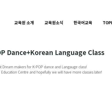
교육원 소개
교육원소식
한국어교육
TOP
POP Dance+Korean Language Class
ass at Dream makers for K-POP dance and Langauge class!
n Education Centre and hopefully we will have more classes later!