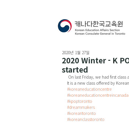
2020년 1월 27일
2020 Winter - K 
started
 On last Friday, we had first cl
It is a new class offered by Korea
#koreaneducationcentre
#koreaneducationcentreincanada
#kpoptoronto
#dreammakers
#koreantoronto
#koreanclasstoronto