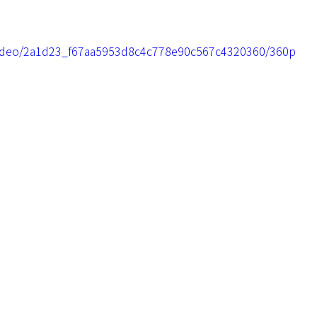
m/video/2a1d23_f67aa5953d8c4c778e90c567c4320360/360p