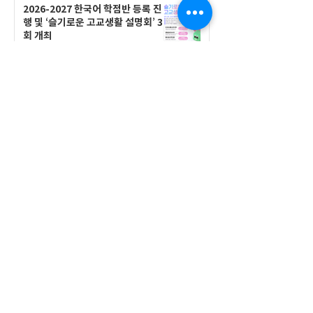
2026-2027 한국어 학점반 등록 진
행 및 ‘슬기로운 고교생활 설명회’ 3
회 개최
공지사항
555 Avenue Road , Toronto,
Ontario, Canada M4V 2J7
T.
416-920-3809
/ F.
416-924-7305
E-mail:
kecca@korea.kr