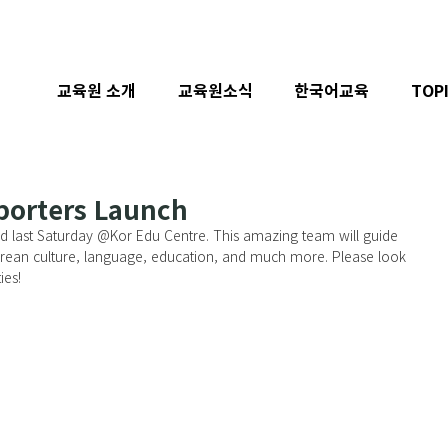
교육원 소개
교육원소식
한국어교육
TOP
porters Launch
ed last Saturday @Kor Edu Centre. This amazing team will guide 
orean culture, language, education, and much more. Please look 
ies!