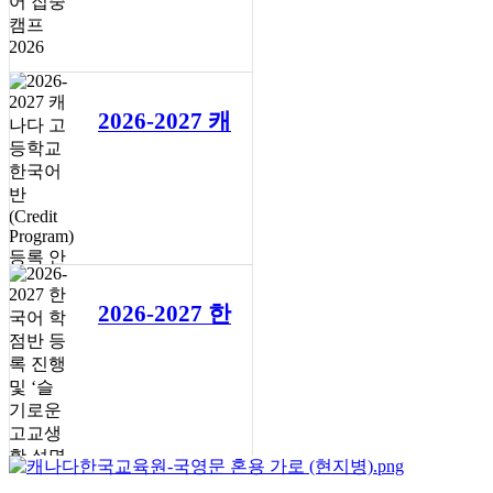
공지사항
6월 1일
2026-2027 캐
나다 고등학
교 한국어반
(Credit
Program) 등
록 안내
2026-2027 한
공지사항
5월 11일
국어 학점반
등록 진행 및
‘슬기로운 고
교생활 설명
회’ 3회 개최