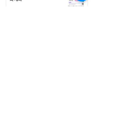
공지사항
555 Avenue Road , Toronto,
Ontario, Canada M4V 2J7
T.
416-920-3809
/ F.
416-924-7305
E-mail:
kecca@korea.kr