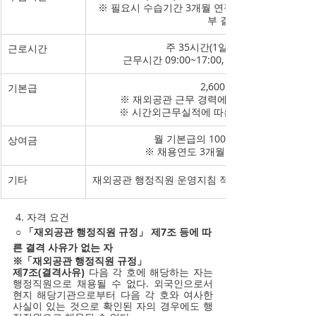
※ 필요시 수습기간 3개월 연장 후 재평가 및 정식
부 결정
주 35시간(1일 7시간) 근무
근로시간
근무시간 09:00~17:00, 휴게시간 12:00~13:
2,600 미불
기본급
※ 재외공관 근무 경력에 따른 가산금 지급 
※ 시간외근무실적에 따른 시간외근무수당 
월 기본급의 100% (연 1회 지급)
상여금
※ 채용연도 3개월 이상 근무시 지급
기타
재외공관 행정직원 운영지침 적용
 4. 자격 요건
 ○ 「재외공관 행정직원 규정」 제7조 등에 따
른 결격 사유가 없는 자
※「재외공관 행정직원 규정」
제7조(결격사유)
 다음 각 호에 해당하는 자는 
행정직원으로 채용될 수 없다. 외국인으로서 
현지 해당기관으로부터 다음 각 호와 여사한 
사실이 있는 것으로 확인된 자의 경우에도 행