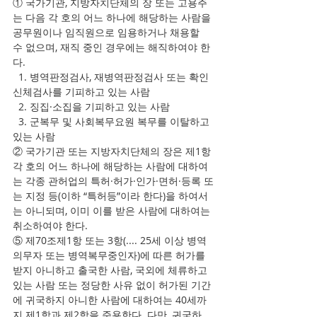
① 국가기관, 지방자치단체의 장 또는 고용주
는 다음 각 호의 어느 하나에 해당하는 사람을 
공무원이나 임직원으로 임용하거나 채용할 
수 없으며, 재직 중인 경우에는 해직하여야 한
다.
  1. 병역판정검사, 재병역판정검사 또는 확인
신체검사를 기피하고 있는 사람
  2. 징집·소집을 기피하고 있는 사람
  3. 군복무 및 사회복무요원 복무를 이탈하고 
있는 사람   
② 국가기관 또는 지방자치단체의 장은 제1항 
각 호의 어느 하나에 해당하는 사람에 대하여
는 각종 관허업의 특허·허가·인가·면허·등록 또
는 지정 등(이하 “특허등”이라 한다)을 하여서
는 아니되며, 이미 이를 받은 사람에 대하여는 
취소하여야 한다. 
⑤ 제70조제1항 또는 3항(.... 25세 이상 병역
의무자 또는 병역복무중인자)에 따른 허가를 
받지 아니하고 출국한 사람, 국외에 체류하고 
있는 사람 또는 정당한 사유 없이 허가된 기간
에 귀국하지 아니한 사람에 대하여는 40세까
지 제1항과 제2항을 준용한다. 다만, 귀국하