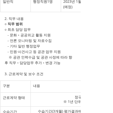
일반직
행정직원1명
2023년 1월경
(예정)
2. 직무 내용
○ 직무 범위  
○ 최초 담당 업무
   - 문화‧공공외교 활동 지원 
   - 언론 모니터링 및 자료수집  
   - 기타 일반 행정업무  
   - 민원·사건사고 등 공관 업무 지원      
    ※ 공관 인력수급 및 공관 사정에 따라 향
후 직무‧담당업무 추가‧변경 가능
3. 근로계약 및 보수 조건
구분
내용
정규직
근로계약 형태
 ※ 1년 단위 계약 갱신
수습기간(3개월) 평가결과에 따라 정식 채용 여
수습기간