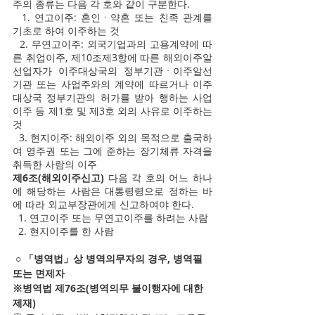
주의 종류는 다음 각 호와 같이 구분한다. 
  1. 연고이주: 혼인ㆍ약혼 또는 친족 관계를 
기초로 하여 이주하는 것
  2. 무연고이주: 외국기업과의 고용계약에 따
른 취업이주, 제10조제3항에 따른 해외이주알
선업자가 이주대상국의 정부기관ㆍ이주알선
기관 또는 사업주와의 계약에 따르거나 이주
대상국 정부기관의 허가를 받아 행하는 사업
이주 등 제1호 및 제3호 외의 사유로 이주하는 
것
  3. 현지이주: 해외이주 외의 목적으로 출국하
여 영주권 또는 그에 준하는 장기체류 자격을 
취득한 사람의 이주
제6조(해외이주신고)
 다음 각 호의 어느 하나
에 해당하는 사람은 대통령령으로 정하는 바
에 따라 외교부장관에게 신고하여야 한다. 
  1. 연고이주 또는 무연고이주를 하려는 사람
  2. 현지이주를 한 사람
 ○ 「병역법」상 병역의무자의 경우, 병역필 
또는 면제자
※병역법 제76조(병역의무 불이행자에 대한 
제재) 