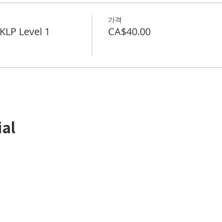
가격
P Level 1
CA$40.00
ial