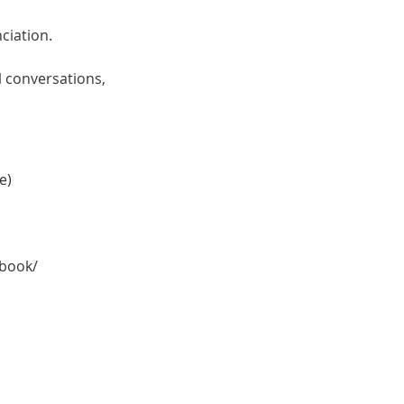
ciation.
l conversations,
e)
kbook/