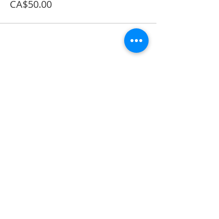
CA$50.00
Share on Social
555 Avenue Road , Toronto,
Ontario, Canada M4V 2J7
T.
416-920-3809
/ F.
416-924-7305
E-mail:
kecca@korea.kr