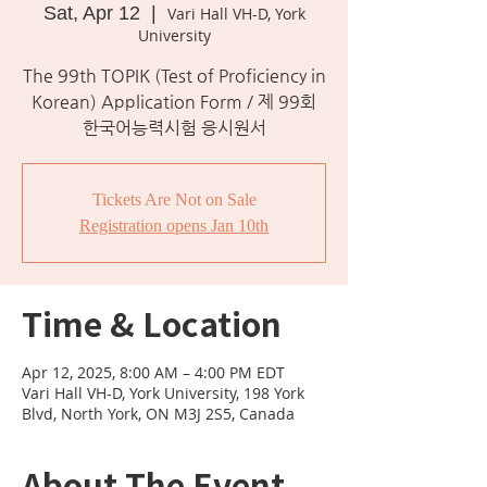
Sat, Apr 12
  |  
Vari Hall VH-D, York
University
The 99th TOPIK (Test of Proficiency in
Korean) Application Form / 제 99회
한국어능력시험 응시원서
Tickets Are Not on Sale
Registration opens Jan 10th
Time & Location
Apr 12, 2025, 8:00 AM – 4:00 PM EDT
Vari Hall VH-D, York University, 198 York
Blvd, North York, ON M3J 2S5, Canada
About The Event