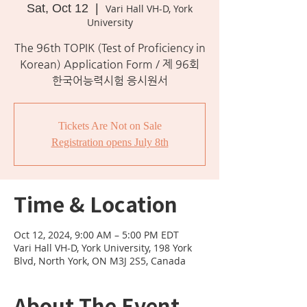
Sat, Oct 12
  |  
Vari Hall VH-D, York
University
The 96th TOPIK (Test of Proficiency in
Korean) Application Form / 제 96회
한국어능력시험 응시원서
Tickets Are Not on Sale
Registration opens July 8th
Time & Location
Oct 12, 2024, 9:00 AM – 5:00 PM EDT
Vari Hall VH-D, York University, 198 York
Blvd, North York, ON M3J 2S5, Canada
About The Event