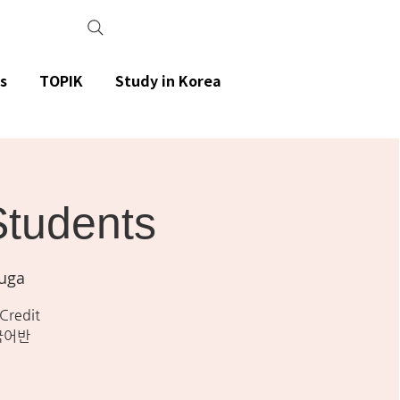
s
TOPIK
Study in Korea
Students
auga
 Credit
한국어반