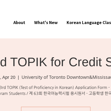
About
What's New
Korean Language Clas
d TOPIK for Credit 
University of Toronto Downtown&Mississ
, Apr 20
  |  
3rd TOPIK (Test of Proficiency in Korean) Application Form -
gram Students / 제 63회 한국어능력시험 응시원서 - 고등학생 