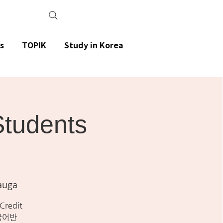
s
TOPIK
Study in Korea
Students
auga
 Credit
한국어반