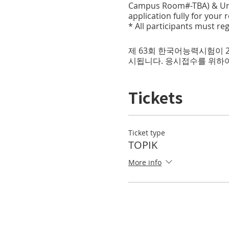
Campus Room#-TBA) & Univ
application fully for your 
* All participants must reg
제 63회 한국어능력시험이 
시됩니다. 응시접수를 위하여
Tickets
Ticket type
TOPIK
More info