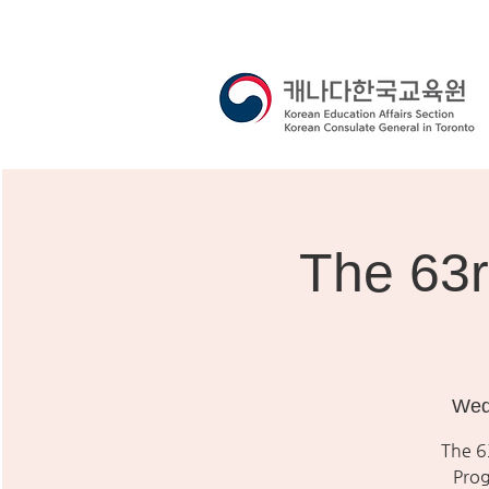
The 63r
Wed
The 6
Pro