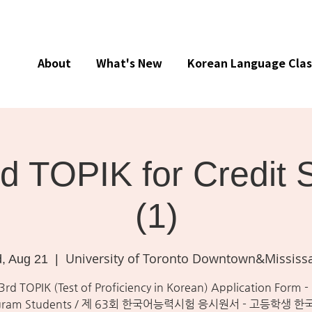
About
What's New
Korean Language Clas
d TOPIK for Credit 
(1)
University of Toronto Downtown&Mississ
, Aug 21
  |  
3rd TOPIK (Test of Proficiency in Korean) Application Form -
gram Students / 제 63회 한국어능력시험 응시원서 - 고등학생 