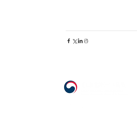
555 Avenue Road , Toronto, Ontario, C
T. 416-920-3809 / F. 416-924-7305
E-mail:
kecca@korea.kr