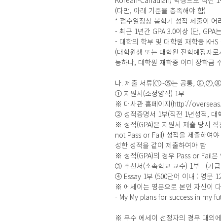
Korean-Canadian) 학생으로 직전
(다만, 아래 기준을 충족해야 함)
* 접수일정상 봄학기 성적 제출이 어
- 최근 1년간 GPA 3.0이상 (단, GPA는
- 대학의 학부 및 대학원 재학중 KH
(대학원생 또는 대학원 진학예정자로서
능하나, 대학원 재학중 이미 장학금 
나. 제출 서류(①~⑤는 공통, ⑥,⑦,
① 지원서(소정양식) 1부
※ 대사관 홈페이지(http://overseas
② 성적증명서 1부(직전 1년성적, 대
※ 성적(GPA)은 지원서 제출 당시 직전 
not Pass or Fail) 성적을 제출
성한 성적을 같이 제출하여야 함
※ 성적(GPA)의 경우 Pass or Fai
③ 추천서(소속학교 교수) 1부 - (가급
④ Essay 1부 (500단어 이내 : 영문 12 p
※ 에세이는 영문으로 본인 자신이 
- My My plans for success in my fu
※ 우수 에세이 선정자의 경우 대외