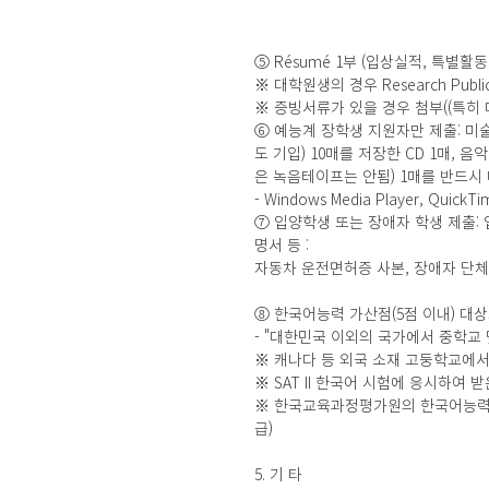
⑤ Résumé 1부 (입상실적, 특별활동, 
※ 대학원생의 경우 Research Publicat
※ 증빙서류가 있을 경우 첨부((특히
⑥ 예능계 장학생 지원자만 제출: 미술 부
도 기입) 10매를 저장한 CD 1매, 음
은 녹음테이프는 안됨) 1매를 반드시
- Windows Media Player, QuickTi
⑦ 입양학생 또는 장애자 학생 제출
명서 등 :
자동차 운전면허증 사본, 장애자 단체
⑧ 한국어능력 가산점(5점 이내) 대상
- "대한민국 이외의 국가에서 중학교
※ 캐나다 등 외국 소재 고둥학교에서 
※ SAT II 한국어 시험에 응시하여 받
※ 한국교육과정평가원의 한국어능력시험
급)
5. 기 타