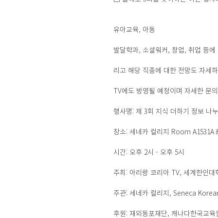
유아교육, 아동
발달학과, 소셜워커, 창업, 취업 등에
리고 해당 직종에 대한 전망도 자세하게
TV에도 방영될 예정이며 자세한 문의는 a
행사명: 제 3회 지식 더하기 정보 나
장소: 세네카 컬리지 Room A1531A &amp
시간: 오후 2시 - 오후 5시
주최: 아리랑 코리아 TV, 세계한인
주관: 세네카 컬리지, Seneca Korean
후원: 재외동포재단, 캐나다한국교육