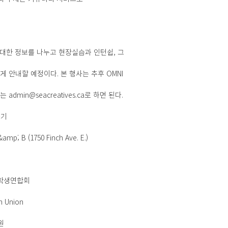
 대한 정보를 나누고 현장실습과 인턴쉽, 그
 안내할 예정이다. 본 행사는 추후 OMNI
dmin@seacreatives.ca로 하면 된다.
누기
; B (1750 Finch Ave. E.)
대학생연합회
 Union
원