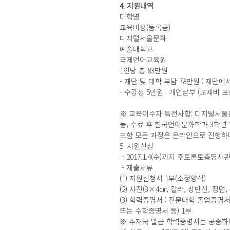
4. 지원내역
대학명
교육비용(등록금)
디지털서울문화
예술대학교
국제언어교육원
1인당 총 83만원
- 재단 및 대학 부담 78만원 : 재단
- 수강생 5만원 : 개인납부 (교재비 포
※ 교육이수자 특전사항: 디지털서울문
능, 수료 후 한국언어문화학과 3학년 
포함 모든 과정은 온라인으로 진행하며
5. 지원신청
 - 2017.1.4(수)까지 주토론토총영사관
 - 제출서류
(1) 지원신청서 1부(소정양식)
(2) 사진(3×4㎝, 칼라, 상반신, 정면,
(3) 학력증명서 : 전문대학 졸업증명
또는 수학증명서 등) 1부
※ 주재국 발급 학력증명서는 공증하