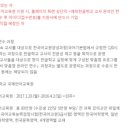
 있는 자
교육원 지원 시, 홈페이지 화면 상단의 <재외한글학교 교사 온라인 한
 후 아이디(접수번호)를 지원서에 반드시 기입
재직할 예정인 자
연수 과정
근속 교사를 대상으로 한국어교원양성과정(국어기본법에서 규정한 120시
하는 과정으로 한글학교 교사의 전문성 제고 등을 목적으로 운영
 교사들을 대상으로 현지 한글학교 실정에 맞게 구성된 맞춤형 프로그램
교사 맞춤형 온라인 연수」과정과는 별도로 운영되는 과정으로 수료시 한
 등에는 해당되지 않음
대학교 국제언어교육원
2017.1.23.(월)~2016.4.2.(일) <10주>
원 : 총 83만원 (수강생 1인당 5만원 부담/ 전 과목 강의교안 파일제
(*한국어교육능력검정시험(한국어교원3급시험) 영역인 한국어학영역, 일반
학영역, 한국문화영역, 4개영역별 교재