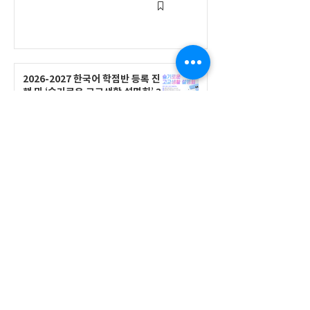
2026-2027 한국어 학점반 등록 진
행 및 ‘슬기로운 고교생활 설명회’ 3
회 개최
공지사항
555 Avenue Road , Toronto,
Ontario, Canada M4V 2J7
T.
416-920-3809
/ F.
416-924-7305
E-mail:
kecca@korea.kr