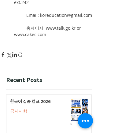
ext.242
	Email: koreducation@gmail.com
	홈페이지: www.talk.go.kr or 
www.cakec.com 
Recent Posts
한국어 집중 캠프 2026
공지사항