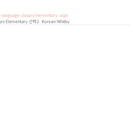
h-language-classes/elementary-.aspx
ages-Elementary 선택2.  Korean-Whitby
anada M4V 2J7