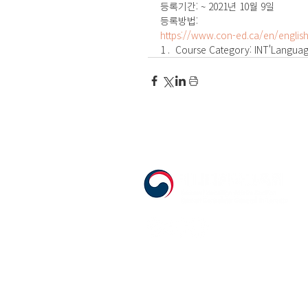
등록기간: ~ 2021년 10월 9일
등록방법:
https://www.con-ed.ca/en/englis
1 .  Course Category: INT'Langu
555 Avenue Road , Toronto, Ontario, C
T. 416-920-3809 / F. 416-924-7305
E-mail:
kecca@korea.kr