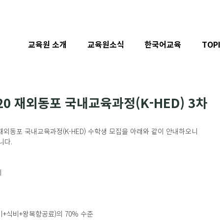
교육원 소개
교육원소식
한국어교육
TOP
20 재외동포 국내교육과정(K-HED) 3차
재외동포 국내교육과정(K-HED) 수학생 모집을 아래와 같이 안내하오니 
니다.
외
사비+식비+왕복항공료)의 70% 수준