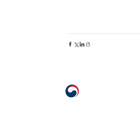
555 Avenue Road , Toronto, Ontario, C
T. 416-920-3809 / F. 416-924-7305
E-mail:
kecca@korea.kr