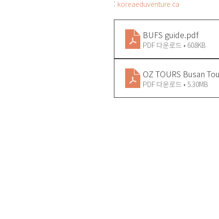
: 
koreaeduventure.ca
BUFS guide
.pdf
PDF 다운로드 • 608KB
OZ TOURS Busan Tou
PDF 다운로드 • 5.30MB