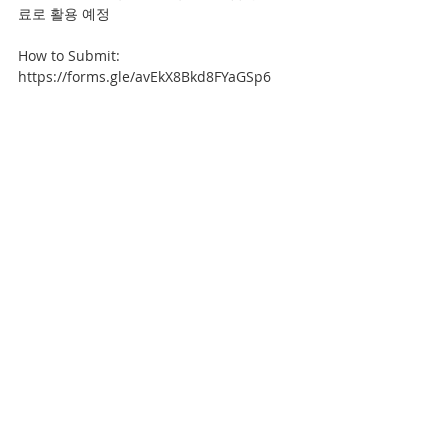
료로 활용 예정
How to Submit: 
https://forms.gle/avEkX8Bkd8FYaGSp6