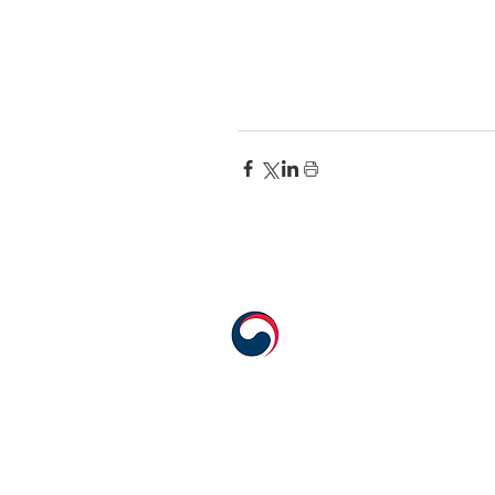
555 Avenue Road , Toronto, Ontario, C
T. 416-920-3809 / F. 416-924-7305
E-mail:
kecca@korea.kr