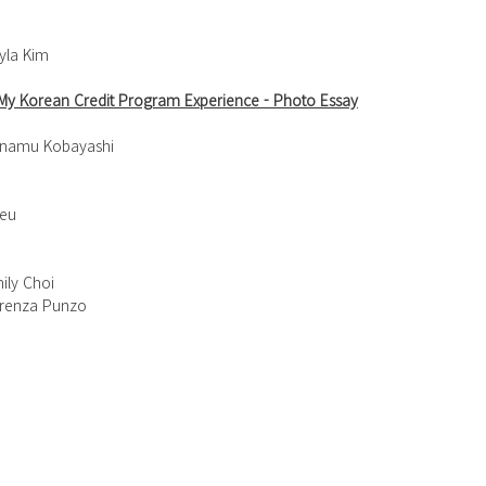
yla Kim
rean Credit Program Experience - Photo Essay
anamu Kobayashi
Yeu
ily Choi
orenza Punzo