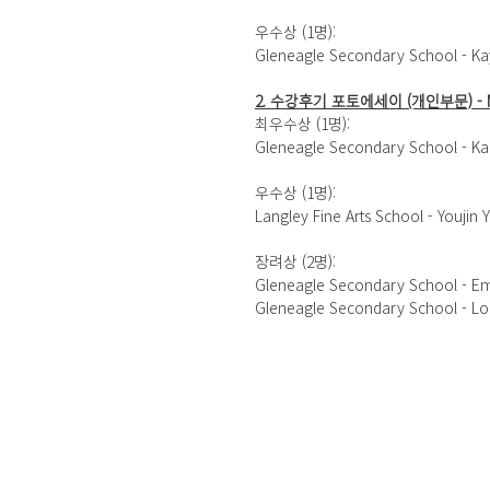
우수상 (1명): 
Gleneagle Secondary School - Ka
2. 수강후기 포토에세이 (개인부문) - My Ko
최우수상 (1명): 
Gleneagle Secondary School - K
우수상 (1명): 
Langley Fine Arts School - Youjin 
장려상 (2명):
Gleneagle Secondary School - Em
Gleneagle Secondary School - L