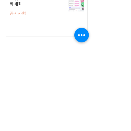
회 개최
공지사항
555 Avenue Road , Toronto,
Ontario, Canada M4V 2J7
T.
416-920-3809
/ F.
416-924-7305
E-mail:
kecca@korea.kr