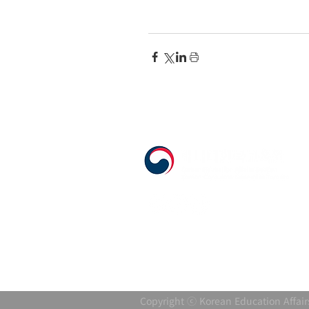
555 Avenue Road , Toronto, Ontario, C
T. 416-920-3809 / F. 416-924-7305
E-mail:
kecca@korea.kr
Copyright ⓒ Korean Education Affair