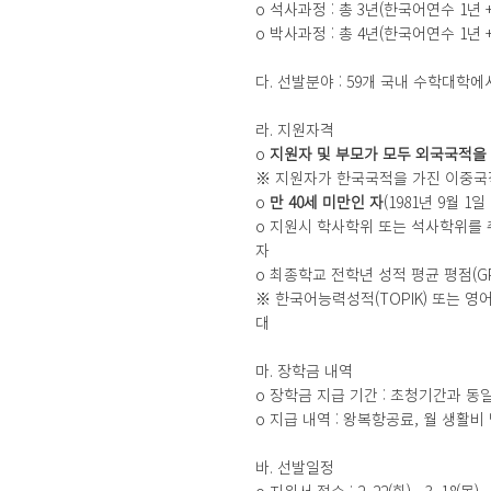
​o 석사과정 : 총 3년(한국어연수 1년 
o 박사과정 : 총 4년(한국어연수 1년 
다. 선발분야 : 59개 국내 수학대학에
라. 지원자격
o 
지원자 및 부모가 모두 외국국적을
※ 지원자가 한국국적을 가진 이중
o 
만
40세 미만인 자
(1981년 9월 1
o 지원시 학사학위 또는 석사학위를 취
자
o 최종학교 전학년 성적 평균 평점(GP
※ 한국어능력성적(TOPIK) 또는 영어능
대
마. 장학금 내역
o 장학금 지급 기간 : 초청기간과 동
o 지급 내역 : 왕복항공료, 월 생활
바. 선발일정