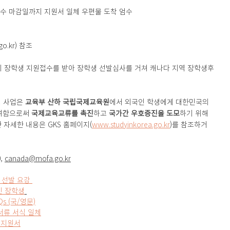
 접수 마감일까지 지원서 일체 우편물 도착 엄수
go.kr) 참조
 장학생 지원접수를 받아 장학생 선발심사를 거쳐 캐나다 지역 장학생후
 사업은 
교육부 산하 국립국제교육원
에서 외국인 학생에게 대한민국의 
여함으로써 
국제교육교류를 촉진
하고 
국가간 우호증진을 도모
하기 위해 
 자세한 내용은 GKS 홈페이지(
www.studyinkorea.go.kr
)를 참조하거
, 
canada@mofa.go.kr
 선발 요강 
인 장학생
AQs (국/영문)
 서류 서식 일체
 지원서