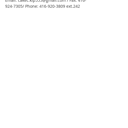
Email: cakec.klp555@gmail.com / Fax: 416-
924-7305/ Phone: 416-920-3809 ext.242