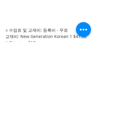
○ 수업료 및 교재비: 등록비 - 무료
교재비: New Generation Korean 1 $41.50 
(+Shipping $12)
* Integrated Korean Beginner 2는 
Amazon.ca에서 개별 구입 가능
○ 신청 기간: 4월 3일 ~  (선착순 마감)
○ 신청 방법:
1. 온라인 지원서 작성 - 
https://www.cakec.com/2020spring
※ 신청 및 접수는 온라인으로만 가능.
※ 기타 질문사항은 캐나다한국교육원으로 문
의하십시오.
Email: koreducation@gmail.com / Fax: 
416-924-7305/ Phone: 416-920-3809 
ext.242