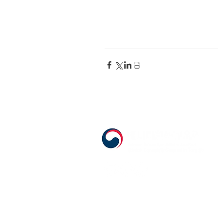
555 Avenue Road , Toronto, Ontario, C
T. 416-920-3809 / F. 416-924-7305
E-mail:
kecca@korea.kr