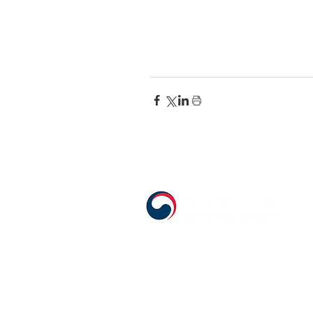
555 Avenue Road , Toronto, Ontario, C
T. 416-920-3809 / F. 416-924-7305
E-mail:
kecca@korea.kr