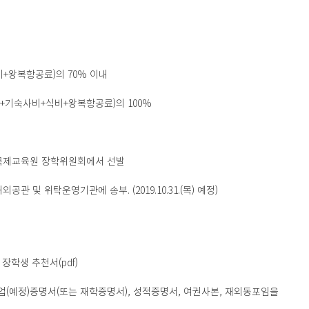
비+왕복항공료)의 70% 이내
업료+기숙사비+식비+왕복항공료)의 100%
국립국제교육원 장학위원회에서 선발
관 및 위탁운영기관에 송부. (2019.10.31.(목) 예정)
, 장학생 추천서(pdf) 