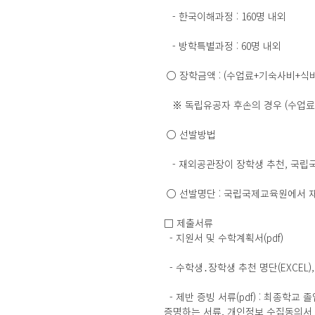
   - 한국이해과정 : 160명 내외
   - 방학특별과정 : 60명 내외
 ○ 장학금액 : (수업료+기숙사비+식
   ※ 독립유공자 후손의 경우 (수
 ○ 선발방법
   - 재외공관장이 장학생 추천, 
 ○ 선발명단 : 국립국제교육원에서 재외공
□ 제출서류
  - 지원서 및 수학계획서(pdf)
  - 수학생․장학생 추천 명단(EXCEL)
  - 제반 증빙 서류(pdf) : 최종학교 졸업(예정)증명서(또는 재학증명서), 성적증명서, 여권사본, 재외동포임을 
증명하는 서류, 개인정보 수집동의서