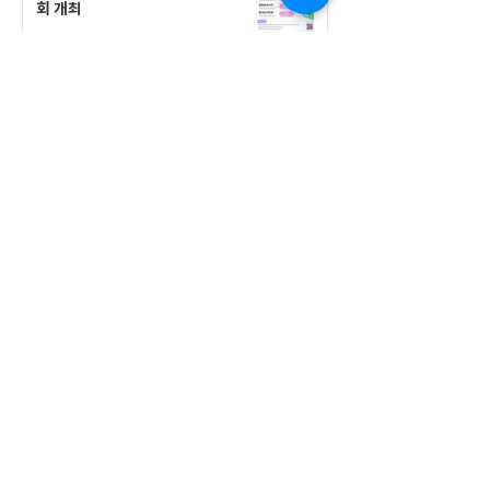
회 개최
공지사항
555 Avenue Road , Toronto,
Ontario, Canada M4V 2J7
T.
416-920-3809
/ F.
416-924-7305
E-mail:
kecca@korea.kr