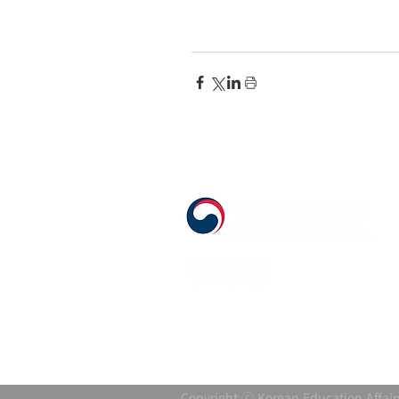
555 Avenue Road , Toronto, Ontario, C
T. 416-920-3809 / F. 416-924-7305
E-mail:
kecca@korea.kr
Copyright ⓒ Korean Education Affair