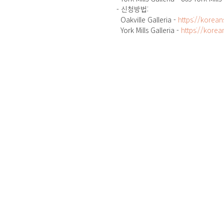
- 신청방법: 
  Oakville Galleria - 
https://korea
  York Mills Galleria - 
https://kore