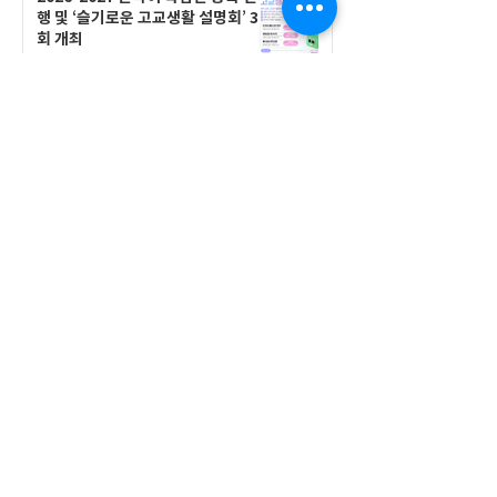
행 및 ‘슬기로운 고교생활 설명회’ 3
회 개최
공지사항
555 Avenue Road , Toronto,
Ontario, Canada M4V 2J7
T.
416-920-3809
/ F.
416-924-7305
E-mail:
kecca@korea.kr