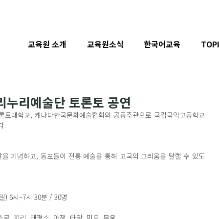
교육원 소개
교육원소식
한국어교육
TOP
리누리예술단 토론토 공연
론토대학교, 캐나다한국문화예술협회와 공동주관으로 국립국악고등학교 
다.
을 기념하고, 동포들이 전통 예술을 통해 고국의 그리움을 달랠 수 있도
) 6시~7시 30분 / 30명
소금, 피리, 태평소, 아쟁, 타악, 민요, 무용