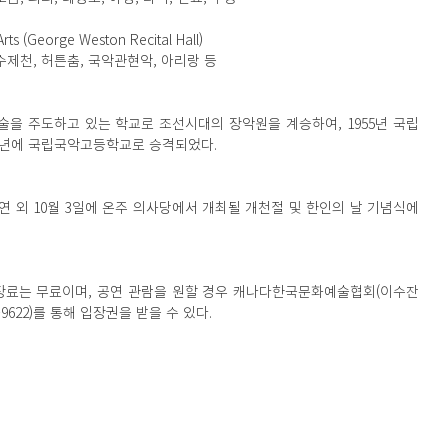
ts (George Weston Recital Hall)
 수제천, 허튼춤, 국악관현악, 아리랑 등
을 주도하고 있는 학교로 조선시대의 장악원을 계승하여, 1955년 국립
72년에 국립국악고등학교로 승격되었다.
연 외 10월 3일에 온주 의사당에서 개최될 개천절 및 한인의 날 기념식에
장료는 무료이며, 공연 관람을 원할 경우 캐나다한국문화예술협회(이수잔 
-910-9622)를 통해 입장권을 받을 수 있다.