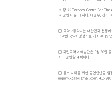
◦ 장 소: Toronto Centre For The Ar
◦ 공연 내용: 대취타, 태평무, 산조,
□ 국악고등학교는 대한민국 전통예술
국악원 국악사양성소로 개소 후 19
□ 국립국악고 예술단은 9월 30일 공
서도 공연할 계획이다.
□ 동포 사회를 위한 공연인만큼 입
inquiry.kcaa@gmail.com, 416