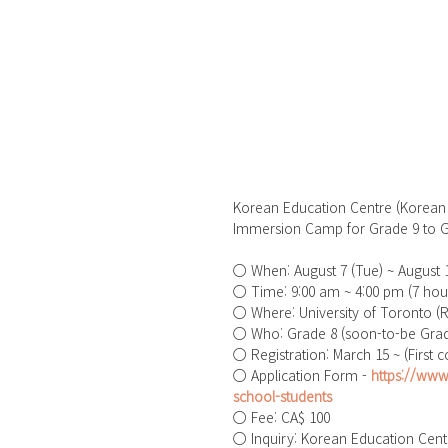
Korean Education Centre (Korean 
Immersion Camp for Grade 9 to G
○ When: August 7 (Tue) ~ August 17
○ Time: 9:00 am ~ 4:00 pm (7 hou
○ Where: University of Toronto 
○ Who: Grade 8 (soon-to-be Grade
○ Registration: March 15 ~ (First c
○ Application Form - 
https://www
school-students
○ Fee: CA$ 100
○ Inquiry: Korean Education Cent