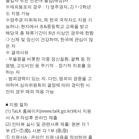
졸업자 또는 전문대 졸업(예정)자
※재외동포의 경우 : 1) 영주권자, 2) 1~2학년
도 지원 가능
※영주권 미취득자, 즉 한국 국적자도 지원 가
능하나, 현지에서 초&중등학교 교육을 받고 
해당국 총 체류기간이 8년 이상인 경우에 한함
❍ 신체 및 정신이 건강하며, 한국에 관심이 많
은 자
※ 결격사유
- 우울증을 비롯한 각종 정신질환, 결핵 등 전
염병, 고도비만 등 주기적 ․ 장기적 치료를 요
하는 자
- 범죄경력이 있는 자. 다만, 범죄의 경중을 고
려하여 심의위원회의 결정에 따라 경미한 사
안의 경우 예외 적용 가능
■ 지원 절차
(1) TaLK 홈페이지(www.talk.go.kr)에서 지원
서 A, B 작성후 온라인 제출
(2) 인터뷰 실시 및 관련서류 제출: 원본 각 1
부 (①~⑦,⑩), 사본 각 1부 (⑧,⑨)
① 지원서A - 온라인 지원 내용을 작성하여 출