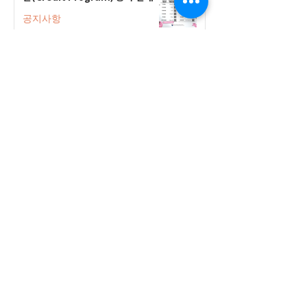
공지사항
2026-2027 한국어 학점반 등록 진
행 및 ‘슬기로운 고교생활 설명회’ 3
회 개최
공지사항
555 Avenue Road , Toronto,