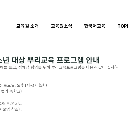
교육원 소개
교육원소식
한국어교육
TOP
소년 대상 뿌리교육 프로그램 안내
이해를 돕고, 정체성 함양을 위해 뿌리교육프로그램을 다음과 같이 실시하
  매주 토요일, 오후1시~3시 (5회)
컴머밸리 중학교)    
onto ON M2M 3K1
붙임 참조) :