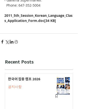
- Galleria Supermarket
  Phone: 647-352-5004
2011_5th_Session_Korean_Language_Clas
s_Application_Form.doc[34 KB]
Recent Posts
한국어 집중 캠프 2026
공지사항