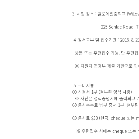
3. 시험 장소 : 윌로데일중학교 (Willowda
                       225 Se
 4. 원서교부 및 접수기간 : 2016. 8. 29 (월
  방문 또는 우편접수 가능. 단 우
  ※ 지원자 연명부 제출 기한으로 
 5. 구비서류
① 신청서 1부 (첨부된 양식 사용)
  ※ 사진은 성적증명서에 출력되므
② 응시수수료 납부 증서 1부 (첨부된
③ 응시료 $30 (현금, cheque 또는 mo
   ※ 우편접수 시에는 cheque 또는 mon